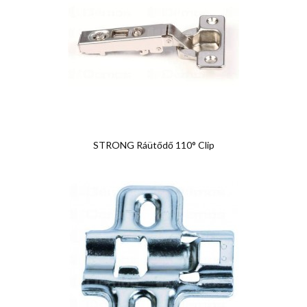
STRONG Ráütődő 110° Clip