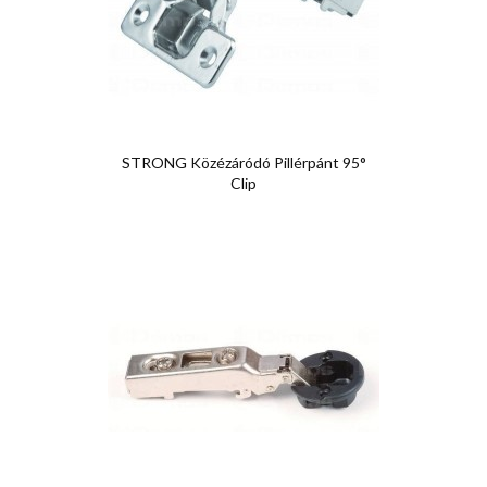
STRONG Közézáródó Pillérpánt 95°
Clip