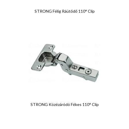
STRONG Félig Ráütődő 110° Clip
STRONG Közézáródó Fékes 110° Clip