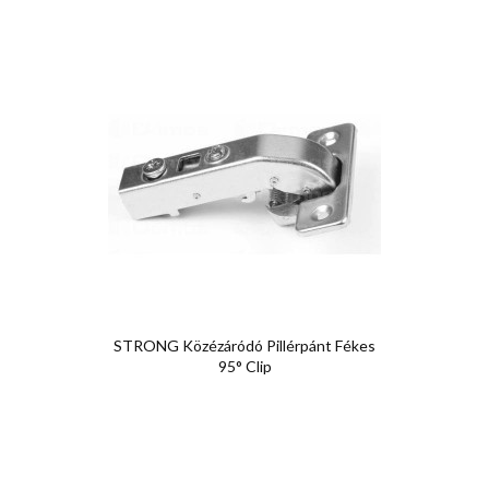
STRONG Közézáródó Pillérpánt Fékes
95° Clip