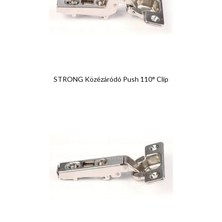
STRONG Közézáródó Push 110° Clip