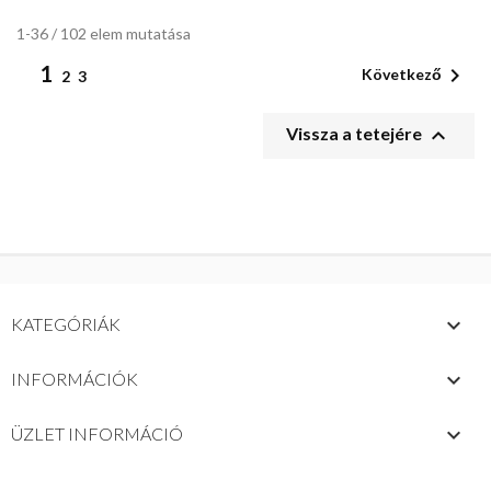
1-36 / 102 elem mutatása
1

Következő
2
3

Vissza a tetejére

KATEGÓRIÁK

INFORMÁCIÓK
keyboard_arrow_down
ÜZLET INFORMÁCIÓ