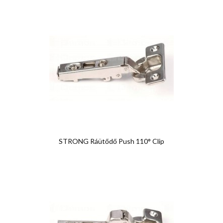
STRONG Ráütődő Push 110° Clip