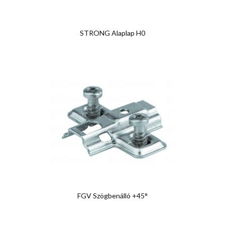
STRONG Alaplap H0
FGV Szögbenálló +45°