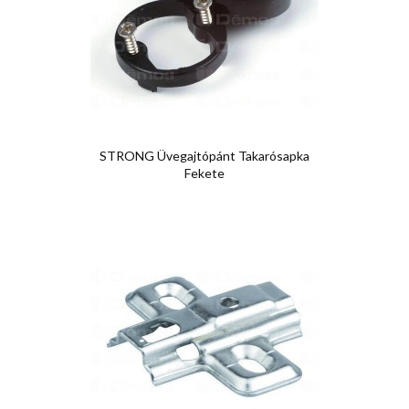
STRONG Üvegajtópánt Takarósapka
Fekete