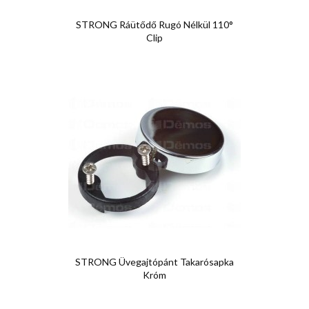
STRONG Ráütődő Rugó Nélkül 110°
Clip
STRONG Üvegajtópánt Takarósapka
Króm