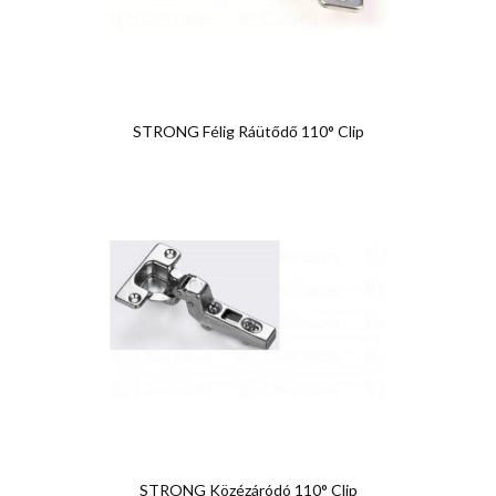
STRONG Félig Ráütődő 110° Clip
STRONG Közézáródó 110° Clip