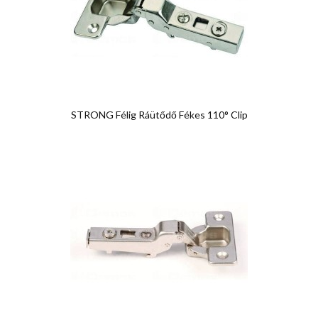
STRONG Félig Ráütődő Fékes 110° Clip