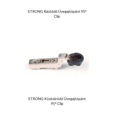
STRONG Ráütődő Üvegajtópánt 95°
Clip
STRONG Közézáródó Üvegajtópánt
95° Clip