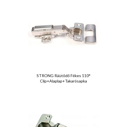
STRONG Ráütődő Fékes 110°
Clip+alaplap+takarósapka