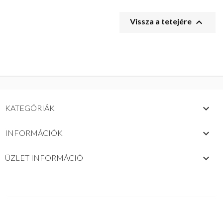

Vissza a tetejére

KATEGÓRIÁK

INFORMÁCIÓK
keyboard_arrow_down
ÜZLET INFORMÁCIÓ