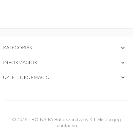

KATEGÓRIÁK

INFORMÁCIÓK
keyboard_arrow_down
ÜZLET INFORMÁCIÓ
© 2026 - BÓ-NA-FA Bútorszerelvény Kft. Minden jog
fenntartva.