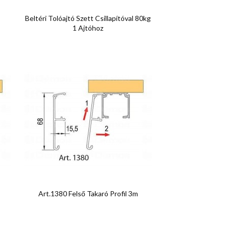

Előnézet
Beltéri Tolóajtó Szett Csillapítóval 80kg
1 Ajtóhoz

Előnézet
Art.1380 Felső Takaró Profil 3m