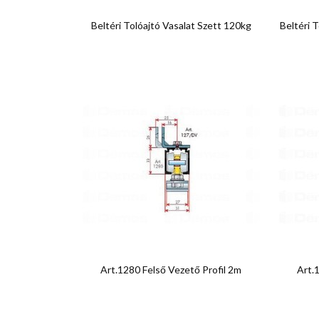

Előnézet
Beltéri Tolóajtó Vasalat Szett 120kg
Beltéri T

Előnézet
Art.1280 Felső Vezető Profil 2m
Art.