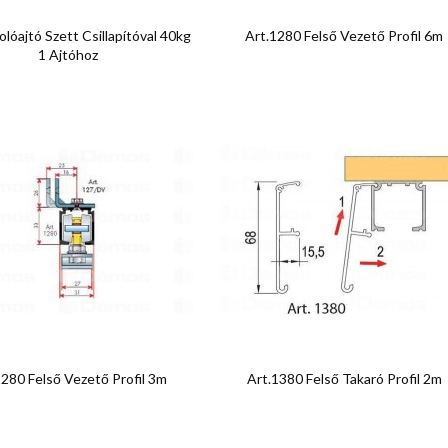


Előnézet
Előnézet
olóajtó Szett Csillapítóval 40kg
Art.1280 Felső Vezető Profil 6m
1 Ajtóhoz


Előnézet
Előnézet
1280 Felső Vezető Profil 3m
Art.1380 Felső Takaró Profil 2m