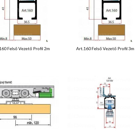


Előnézet
Előnézet
160 Felső Vezető Profil 2m
Art.160 Felső Vezető Profil 3m