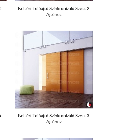

Előnézet
ó
Beltéri Tolóajtó Szinkronizáló Szett 2
Ajtóhoz

Előnézet
ő
Beltéri Tolóajtó Szinkronizáló Szett 3
Ajtóhoz