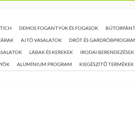
TICH
DEMOS FOGANTYÚK ÉS FOGASOK
BÚTORPÁN
ZÁRAK
AJTÓ VASALATOK
DRÓT ÉS GARDRÓBPROGRA
ASALATOK
LÁBAK ÉS KEREKEK
IRODAI BERENDEZÉSEK
NYÖK
ALUMÍNIUM PROGRAM
KIEGÉSZÍTŐ TERMÉKEK