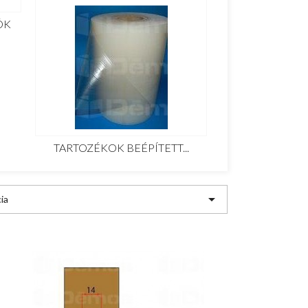
ÓK
TARTOZÉKOK BEÉPÍTETT...

ia