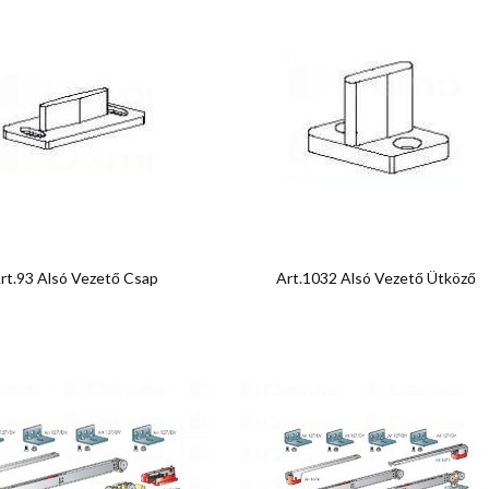


Előnézet
Előnézet
rt.93 Alsó Vezető Csap
Art.1032 Alsó Vezető Ütköző