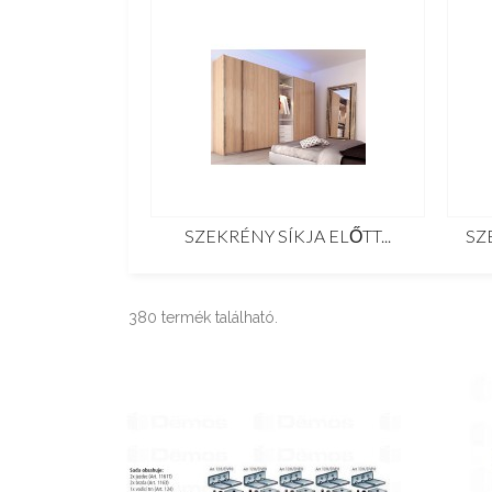
SZEKRÉNY SÍKJA ELŐTT...
SZ
380 termék található.