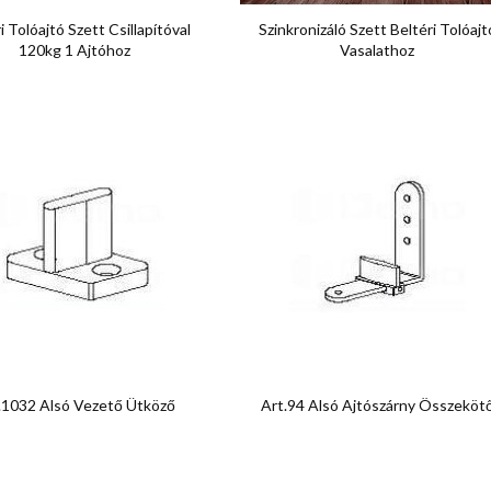


Előnézet
Előnézet
i Tolóajtó Szett Csillapítóval
Szinkronizáló Szett Beltéri Tolóajt
120kg 1 Ajtóhoz
Vasalathoz


Előnézet
Előnézet
.1032 Alsó Vezető Ütköző
Art.94 Alsó Ajtószárny Összeköt