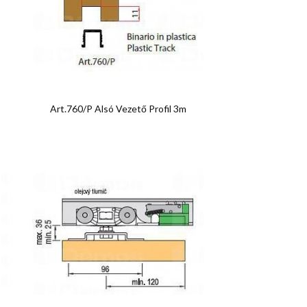

Előnézet
Art.760/P Alsó Vezető Profil 3m