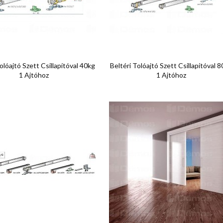


Előnézet
Előnézet
olóajtó Szett Csillapítóval 40kg
Beltéri Tolóajtó Szett Csillapítóval 
1 Ajtóhoz
1 Ajtóhoz