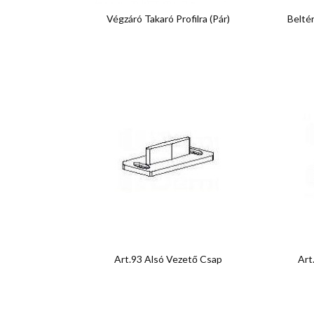

Előnézet
Végzáró Takaró Profilra (pár)
Beltér

Előnézet
Art.93 Alsó Vezető Csap
Art