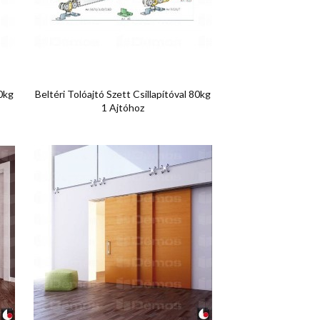

Előnézet
80kg
Beltéri Tolóajtó Szett Csillapítóval 80kg
1 Ajtóhoz