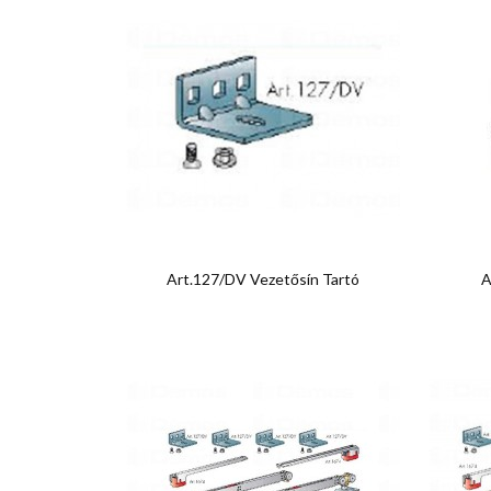

Előnézet
Art.127/DV Vezetősín Tartó
A