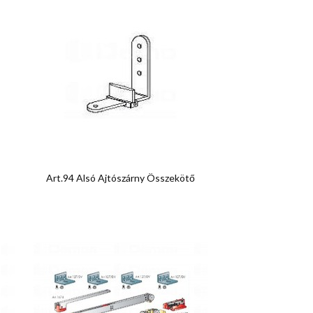

Előnézet
Art.94 Alsó Ajtószárny Összekötő