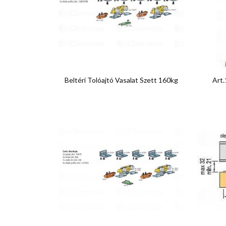

Előnézet
Beltéri Tolóajtó Vasalat Szett 160kg
Art.