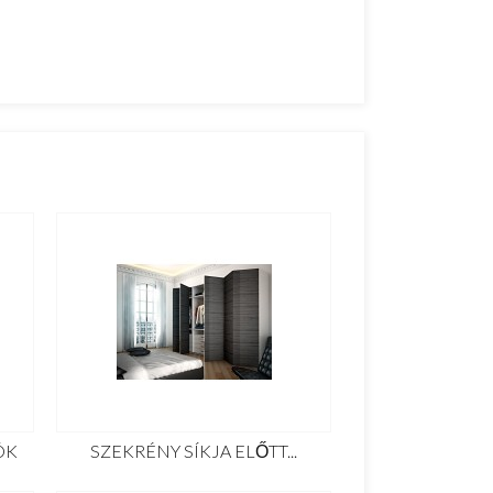
ÓK
SZEKRÉNY SÍKJA ELŐTT...