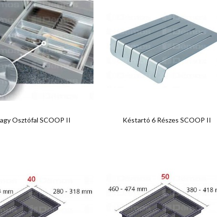


Előnézet
Előnézet
agy Osztófal SCOOP II
Késtartó 6 Részes SCOOP II