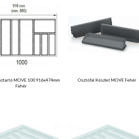


Előnézet
Előnézet
öztartó MOVE 100 916x474mm
Osztófal Készlet MOVE Fehér
Fehér