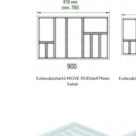

Előnézet
Evőeszköztartó MOVE 90 816x474mm
Evőeszk
Fehér