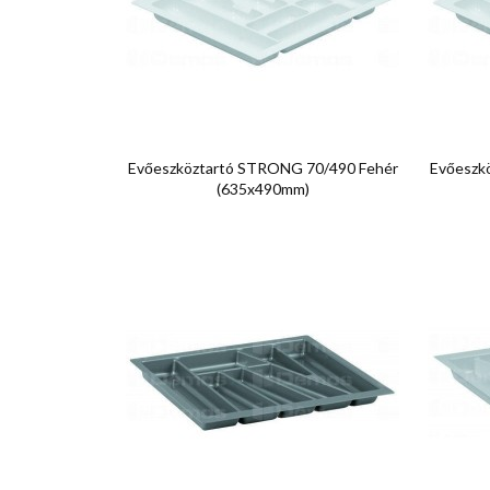

Előnézet
Evőeszköztartó STRONG 70/490 Fehér
Evőeszk
(635x490mm)