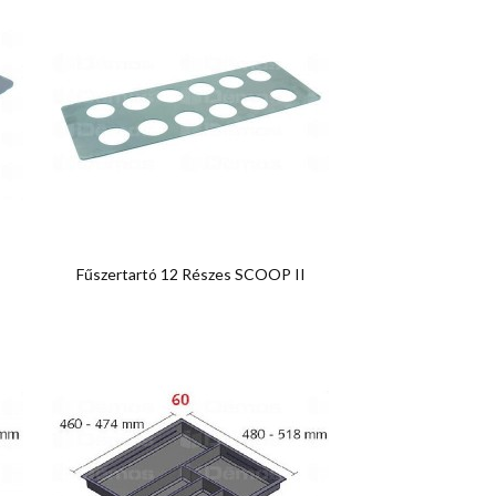

Előnézet
Fűszertartó 12 Részes SCOOP II