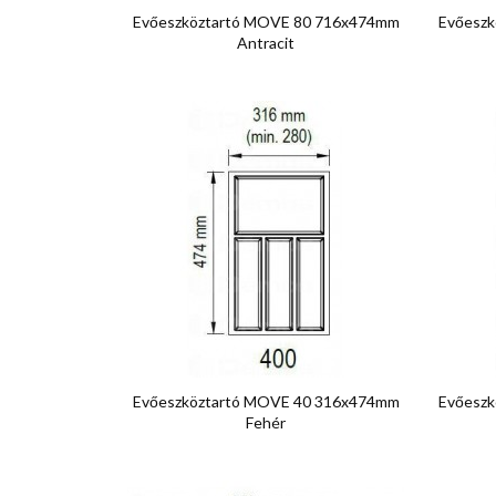

Előnézet
Evőeszköztartó MOVE 80 716x474mm
Evőesz
Antracit

Előnézet
Evőeszköztartó MOVE 40 316x474mm
Evőesz
Fehér