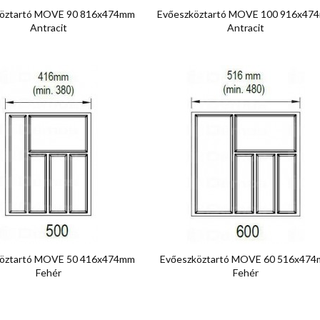


Előnézet
Előnézet
köztartó MOVE 90 816x474mm
Evőeszköztartó MOVE 100 916x47
Antracit
Antracit


Előnézet
Előnézet
köztartó MOVE 50 416x474mm
Evőeszköztartó MOVE 60 516x47
Fehér
Fehér