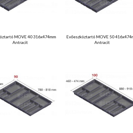


Előnézet
Előnézet
köztartó MOVE 40 316x474mm
Evőeszköztartó MOVE 50 416x47
Antracit
Antracit