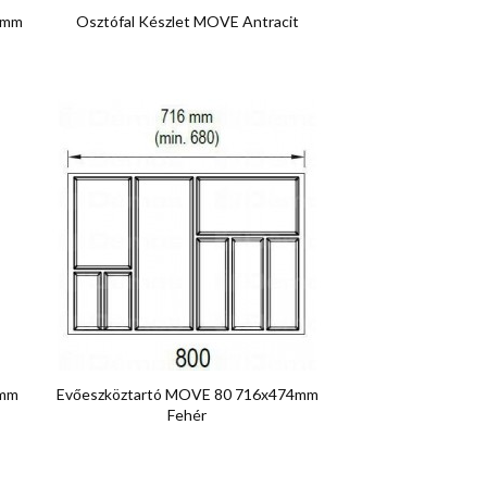

Előnézet
4mm
Osztófal Készlet MOVE Antracit

Előnézet
4mm
Evőeszköztartó MOVE 80 716x474mm
Fehér