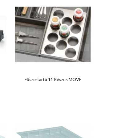

Előnézet
Fűszertartó 11 Részes MOVE