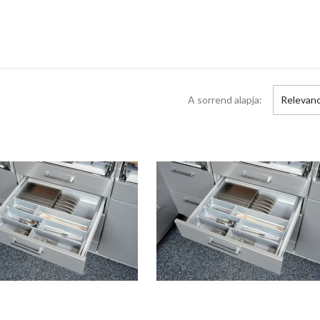
A sorrend alapja:
Relevanc