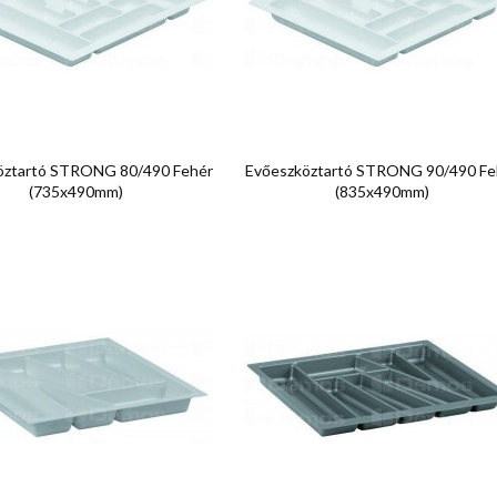


Előnézet
Előnézet
öztartó STRONG 80/490 Fehér
Evőeszköztartó STRONG 90/490 Fe
(735x490mm)
(835x490mm)