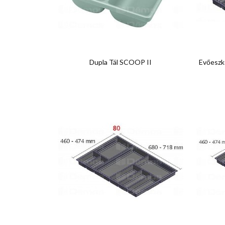

Előnézet
Dupla Tál SCOOP II
Evőesz