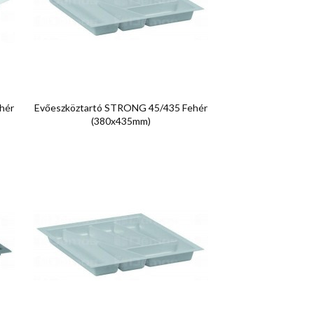

Előnézet
hér
Evőeszköztartó STRONG 45/435 Fehér
(380x435mm)