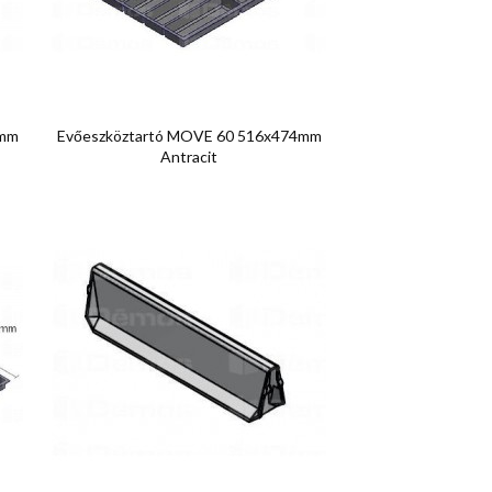

Előnézet
4mm
Evőeszköztartó MOVE 60 516x474mm
Antracit