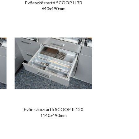

Előnézet
Evőeszköztartó SCOOP II 70
640x490mm

Előnézet
Evőeszköztartó SCOOP II 120
1140x490mm