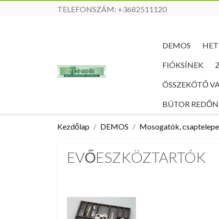
TELEFONSZÁM:
+3682511120
DEMOS
HET
FIÓKSÍNEK
ÖSSZEKÖTŐ V
BÚTOR REDŐ
Kezdőlap
DEMOS
Mosogatók, csaptelepek
EVŐESZKÖZTARTÓK