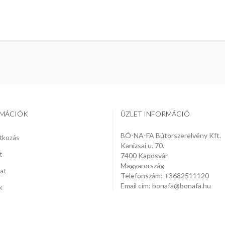
RMÁCIÓK
ÜZLET INFORMÁCIÓ
BÓ-NA-FA Bútorszerelvény Kft.
tkozás
Kanizsai u. 70.
t
7400 Kaposvár
Magyarország
at
Telefonszám:
+3682511120
Email cím:
bonafa@bonafa.hu
k