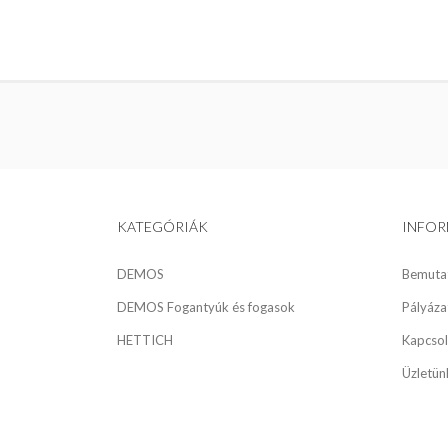
KATEGÓRIÁK
INFO
DEMOS
Bemuta
DEMOS Fogantyúk és fogasok
Pályáza
HETTICH
Kapcsol
Üzletün