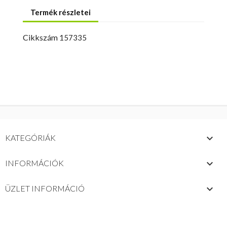
Termék részletei
Cikkszám
157335

KATEGÓRIÁK

INFORMÁCIÓK
keyboard_arrow_down
ÜZLET INFORMÁCIÓ