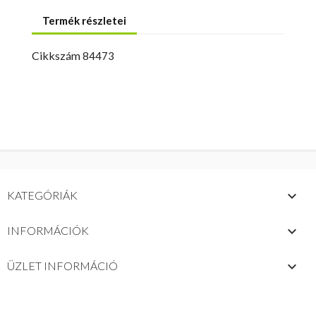
Termék részletei
Cikkszám
84473

KATEGÓRIÁK

INFORMÁCIÓK
keyboard_arrow_down
ÜZLET INFORMÁCIÓ