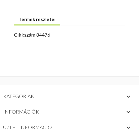
Termék részletei
Cikkszám
84476

KATEGÓRIÁK

INFORMÁCIÓK
keyboard_arrow_down
ÜZLET INFORMÁCIÓ