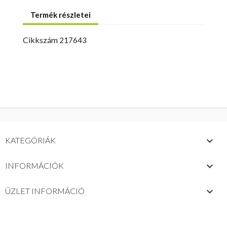
Termék részletei
Cikkszám
217643

KATEGÓRIÁK

INFORMÁCIÓK
keyboard_arrow_down
ÜZLET INFORMÁCIÓ